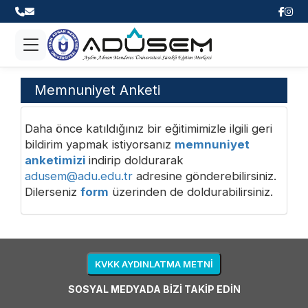
Memnuniyet Anketi
Daha önce katıldığınız bir eğitimimizle ilgili geri
bildirim yapmak istiyorsanız
memnuniyet
anketimizi
indirip doldurarak
adusem@adu.edu.tr
adresine gönderebilirsiniz.
Dilerseniz
form
üzerinden de doldurabilirsiniz.
KVKK AYDINLATMA METNI
SOSYAL MEDYADA BİZİ TAKİP EDİN